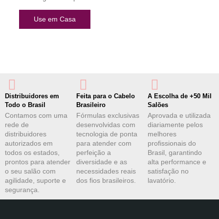
Use em Casa
Distribuidores em
Feita para o Cabelo
A Escolha de +50 Mil
Todo o Brasil
Brasileiro
Salões
Contamos com uma
Fórmulas exclusivas
Aprovada e utilizada
rede de
desenvolvidas com
diariamente pelos
distribuidores
tecnologia de ponta
melhores
autorizados em
para atender com
profissionais do
todos os estados,
perfeição a
Brasil, garantindo
prontos para atender
diversidade e as
alta performance e
o seu salão com
necessidades reais
satisfação no
agilidade, suporte e
dos fios brasileiros.
lavatório.
segurança.