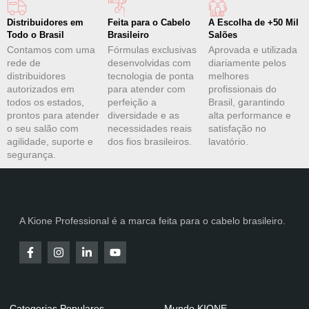
Distribuidores em
Feita para o Cabelo
A Escolha de +50 Mil
Todo o Brasil
Brasileiro
Salões
Contamos com uma
Fórmulas exclusivas
Aprovada e utilizada
rede de
desenvolvidas com
diariamente pelos
distribuidores
tecnologia de ponta
melhores
autorizados em
para atender com
profissionais do
todos os estados,
perfeição a
Brasil, garantindo
prontos para atender
diversidade e as
alta performance e
o seu salão com
necessidades reais
satisfação no
agilidade, suporte e
dos fios brasileiros.
lavatório.
segurança.
A Kione Professional é a marca feita para o cabelo brasileiro.
Categorias Populares
Mundo KIONE