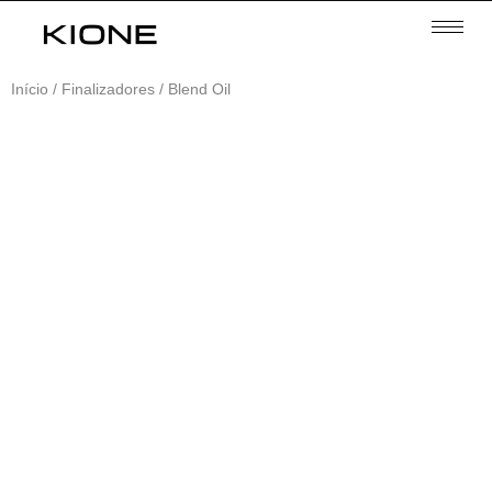
Início
/
Finalizadores
/ Blend Oil