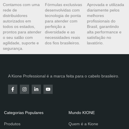
Contamos com uma
Fórmulas exclusivas
Aprovada e utilizada
rede de
desenvolvidas com
diariamente pelos
distribuidores
tecnologia de ponta
melhores
autorizados em
para atender com
profissionais do
todos os estados,
perfeição a
Brasil, garantindo
prontos para atender
diversidade e as
alta performance e
o seu salão com
necessidades reais
satisfação no
agilidade, suporte e
dos fios brasileiros.
lavatório.
segurança.
A Kione Professional é a marca feita para o cabelo brasileiro.
Categorias Populares
Mundo KIONE
Produtos
Quem é a Kione