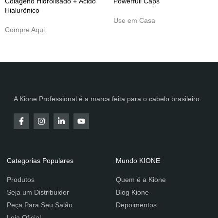
Colágeno Hidrolisado + Ácido
Powerfull Caps
Hialurônico
Use em Casa
Compre Aqui
A Kione Professional é a marca feita para o cabelo brasileiro.
Categorias Populares
Mundo KIONE
Produtos
Quem é a Kione
Seja um Distribuidor
Blog Kione
Peça Para Seu Salão
Depoimentos
Loja Oficial