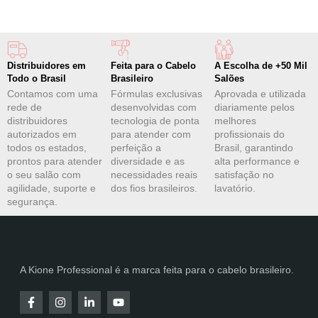
Distribuidores em
Feita para o Cabelo
A Escolha de +50 Mil
Todo o Brasil
Brasileiro
Salões
Contamos com uma
Fórmulas exclusivas
Aprovada e utilizada
rede de
desenvolvidas com
diariamente pelos
distribuidores
tecnologia de ponta
melhores
autorizados em
para atender com
profissionais do
todos os estados,
perfeição a
Brasil, garantindo
prontos para atender
diversidade e as
alta performance e
o seu salão com
necessidades reais
satisfação no
agilidade, suporte e
dos fios brasileiros.
lavatório.
segurança.
A Kione Professional é a marca feita para o cabelo brasileiro.