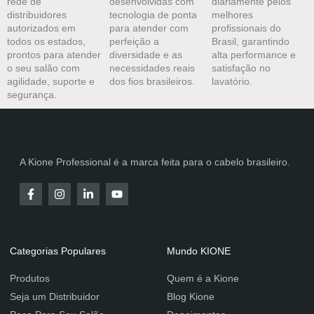
rede de
desenvolvidas com
diariamente pelos
distribuidores
tecnologia de ponta
melhores
autorizados em
para atender com
profissionais do
todos os estados,
perfeição a
Brasil, garantindo
prontos para atender
diversidade e as
alta performance e
o seu salão com
necessidades reais
satisfação no
agilidade, suporte e
dos fios brasileiros.
lavatório.
segurança.
A Kione Professional é a marca feita para o cabelo brasileiro.
Categorias Populares
Mundo KIONE
Produtos
Quem é a Kione
Seja um Distribuidor
Blog Kione