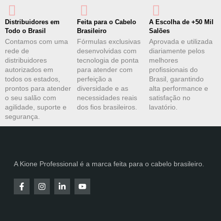
Distribuidores em
Feita para o Cabelo
A Escolha de +50 Mil
Todo o Brasil
Brasileiro
Salões
Contamos com uma
Fórmulas exclusivas
Aprovada e utilizada
rede de
desenvolvidas com
diariamente pelos
distribuidores
tecnologia de ponta
melhores
autorizados em
para atender com
profissionais do
todos os estados,
perfeição a
Brasil, garantindo
prontos para atender
diversidade e as
alta performance e
o seu salão com
necessidades reais
satisfação no
agilidade, suporte e
dos fios brasileiros.
lavatório.
segurança.
A Kione Professional é a marca feita para o cabelo brasileiro.