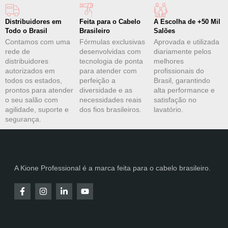
Distribuidores em
Feita para o Cabelo
A Escolha de +50 Mil
Todo o Brasil
Brasileiro
Salões
Contamos com uma
Fórmulas exclusivas
Aprovada e utilizada
rede de
desenvolvidas com
diariamente pelos
distribuidores
tecnologia de ponta
melhores
autorizados em
para atender com
profissionais do
todos os estados,
perfeição a
Brasil, garantindo
prontos para atender
diversidade e as
alta performance e
o seu salão com
necessidades reais
satisfação no
agilidade, suporte e
dos fios brasileiros.
lavatório.
segurança.
A Kione Professional é a marca feita para o cabelo brasileiro.