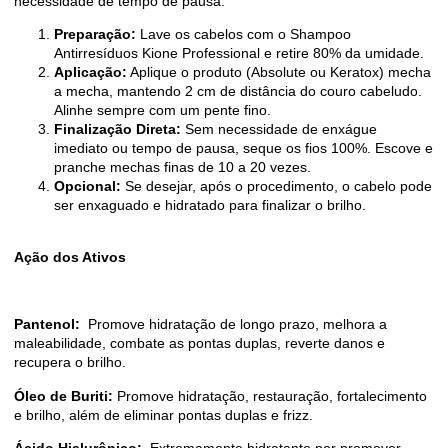
necessidade de tempo de pausa:
Preparação:
Lave os cabelos com o Shampoo
Antirresíduos Kione Professional e retire 80% da umidade.
Aplicação:
Aplique o produto (Absolute ou Keratox) mecha
a mecha, mantendo 2 cm de distância do couro cabeludo.
Alinhe sempre com um pente fino.
Finalização Direta:
Sem necessidade de enxágue
imediato ou tempo de pausa, seque os fios 100%. Escove e
pranche mechas finas de 10 a 20 vezes.
Opcional:
Se desejar, após o procedimento, o cabelo pode
ser enxaguado e hidratado para finalizar o brilho.
Ação dos Ativos
Pantenol:
Promove hidratação de longo prazo, melhora a
maleabilidade, combate as pontas duplas, reverte danos e
recupera o brilho.
Óleo de Buriti:
Promove hidratação, restauração, fortalecimento
e brilho, além de eliminar pontas duplas e frizz.
Ácido Hialurônico:
Extremamente hidratante por promover