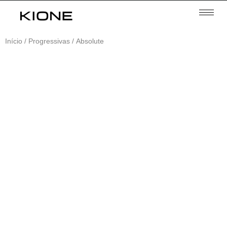
Início
/
Progressivas
/ Absolute