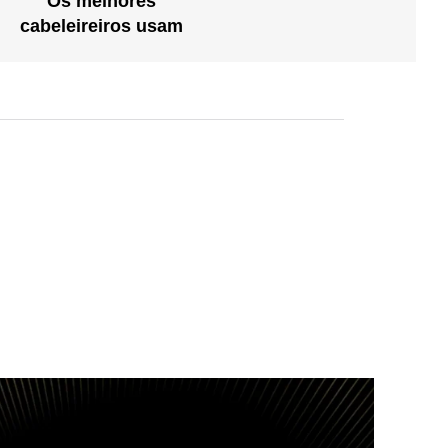
Os melhores
cabeleireiros usam