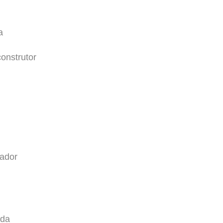
a
onstrutor
ador
nda