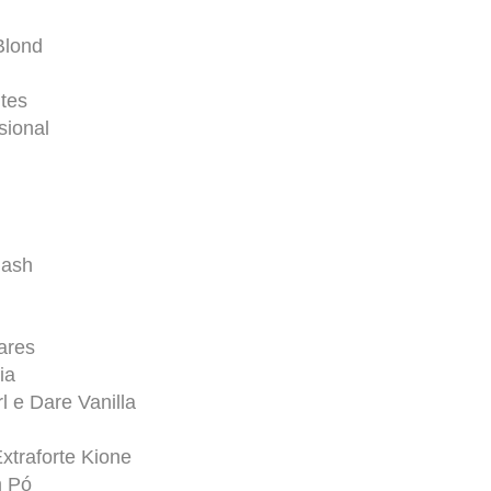
Blond
tes
sional
lash
ares
ia
 e Dare Vanilla
xtraforte Kione
m Pó