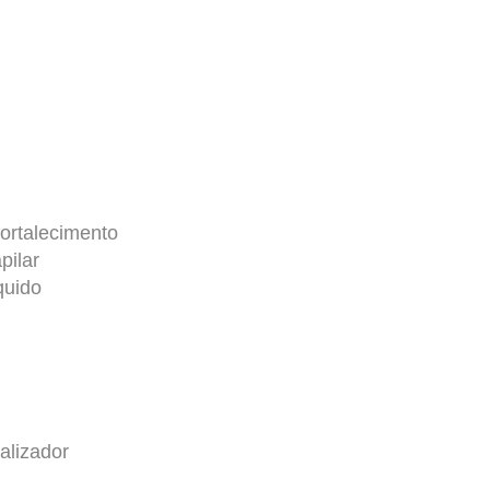
ortalecimento
ilar
quido
lizador