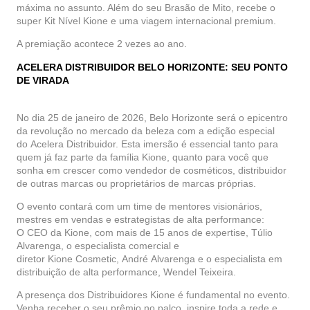
máxima no assunto. Além do seu Brasão de Mito, recebe o
super Kit Nível
Kione
e uma viagem internacional premium.
A premiação acontece 2 vezes ao ano.
ACELERA DISTRIBUIDOR BELO HORIZONTE: SEU PONTO
DE VIRADA
No dia 25 de janeiro de 2026,
Belo Horizonte
será o epicentro
da revolução no mercado da beleza com a edição especial
do
Acelera Distribuidor
. Esta imersão é essencial tanto para
quem já faz parte da família
Kione
, quanto para você que
sonha em crescer como vendedor de cosméticos, distribuidor
de outras marcas ou proprietários de marcas próprias.
O evento contará com um time de mentores visionários,
mestres em vendas e estrategistas de alta performance:
O
CEO
da
Kione
, com mais de 15 anos de expertise,
Túlio
Alvarenga
, o especialista comercial e
diretor
Kione
Cosmetic
,
André
Alvarenga e o especialista em
distribuição de alta performance,
Wendel Teixeira
.
A presença dos Distribuidores
Kione
é fundamental no evento.
Venha receber o seu prêmio no palco, inspire toda a rede e