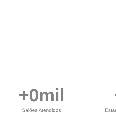
+
0
mil
Salões Atendidos
Esta