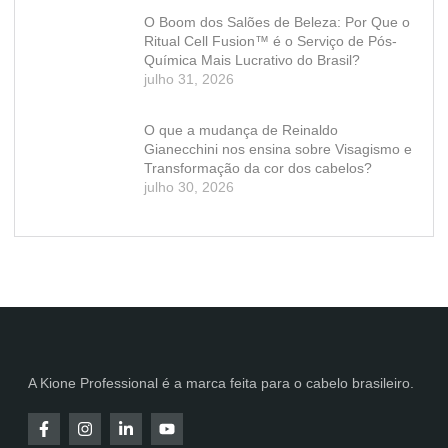
O Boom dos Salões de Beleza: Por Que o
Ritual Cell Fusion™ é o Serviço de Pós-
Química Mais Lucrativo do Brasil?
julho 31, 2026
O que a mudança de Reinaldo
Gianecchini nos ensina sobre Visagismo e
Transformação da cor dos cabelos?
julho 30, 2026
A Kione Professional é a marca feita para o cabelo brasileiro.