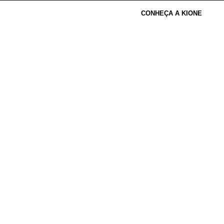
CONHEÇA A KIONE
Artigos & Notícias
Categoria: Produtos