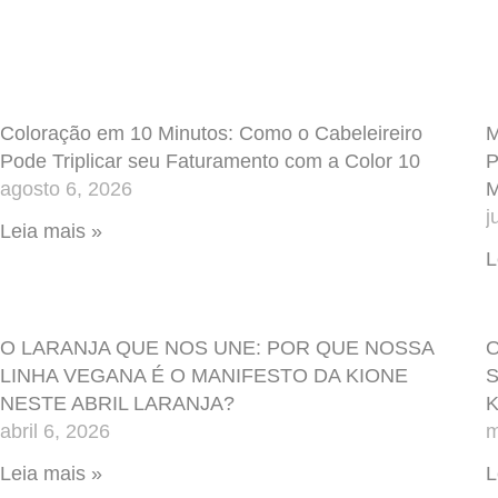
Coloração em 10 Minutos: Como o Cabeleireiro
M
Pode Triplicar seu Faturamento com a Color 10
P
agosto 6, 2026
M
j
Leia mais »
L
O LARANJA QUE NOS UNE: POR QUE NOSSA
O
LINHA VEGANA É O MANIFESTO DA KIONE
S
NESTE ABRIL LARANJA?
K
abril 6, 2026
m
Leia mais »
L